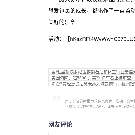
母爱包裹的成长，都化作了一首首
美好的乐章。
活动：【
hKszRFt4WyWwhC373uU
第!七届新浪财经金麒麟石油和化工行业最佳
美国务院：超5500:万美签,持有者正被审
消费?贷经营贷贴息未纳入城农商行，杭州银
声明：证券时报力求信息真实、准确，文章
下载“证券时报”官方APP，或关注官方微
网友评论