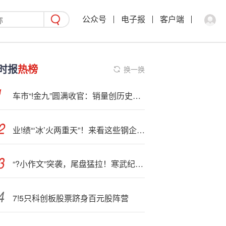
公众号
电子报
客户端
时报
热榜
换一换
车市“!金九”圆满收官：销量创历史新高
业!绩“‘冰’火两重天”！来看这些钢企的“增长秘籍”
“?小作文”突袭，尾盘猛拉！寒武纪，严正声明
7!5只科创板股票跻身百元股阵营