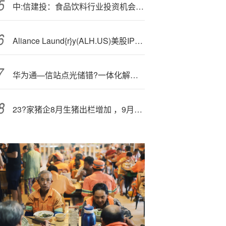
中:信建投：食品饮料行业投资机会分析
A
liance Laund{r}y(ALH.US)美股IPO首秀大涨13%，市值一举超越惠而浦(WHR.US)
华为通—信站点光储错?一体化解决方案发布，一成功案例电费降幅达 50%
23?家猪企8月生猪出栏增加 ，9月仔猪价格跌至成本线