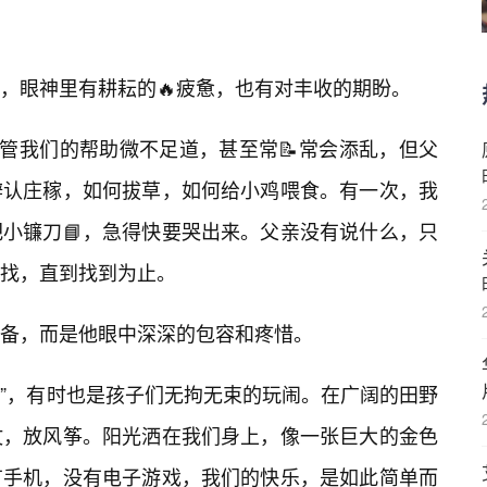
，眼神里有耕耘的🔥疲惫，也有对丰收的期盼。
尽管我们的帮助微不足道，甚至常📝常会添乱，但父
辨认庄稼，如何拔草，如何给小鸡喂食。有一次，我
小镰刀📘，急得快要哭出来。父亲没有说什么，只
找，直到找到为止。
备，而是他眼中深深的包容和疼惜。
乱子”，有时也是孩子们无拘无束的玩闹。在广阔的田野
仗，放风筝。阳光洒在我们身上，像一张巨大的金色
有手机，没有电子游戏，我们的快乐，是如此简单而