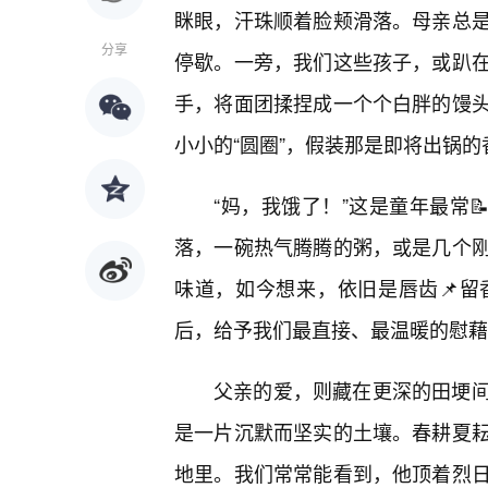
眯眼，汗珠顺着脸颊滑落。母亲总
分享
停歇。一旁，我们这些孩子，或趴在
手，将面团揉捏成一个个白胖的馒
小小的“圆圈”，假装那是即将出锅的
“妈，我饿了！”这是童年最常
落，一碗热气腾腾的粥，或是几个
味道，如今想来，依旧是唇齿📌留
后，给予我们最直接、最温暖的慰藉
父亲的爱，则藏在更深的田埂
是一片沉默而坚实的土壤。春耕夏
地里。我们常常能看到，他顶着烈