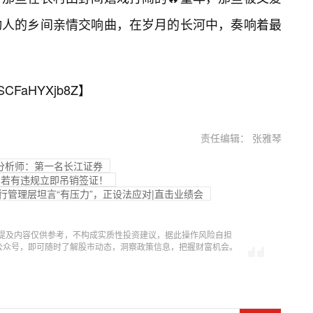
动人的乡间亲情交响曲，在岁月的长河中，奏响着最
SCFaHYXjb8Z
】
责任编辑： 张雅琴
分析师：第一名长江证券
查，若有违规立即吊销签证！
行管理层坦言“有压力”，正设法应对|直击业绩会
提及内容仅供参考，不构成实质性投资建议，据此操作风险自担
信公众号，即可随时了解股市动态，洞察政策信息，把握财富机会。