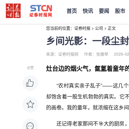
首页
快讯
要闻
股市
您当前的位置：
证券时报
>
公司
>
正文
乡间光影：一段尘封
来源：证券时报网
作者：张雅琴
2026-02
灶台边的烟火气，氤氲着童年
点赞
“农村真实亲子乱子”——这几
却饱含着一股生机勃勃的真实。它
的画卷。我的童年，就浓缩在这乡间
还记得老家那间不🎯大的厨房