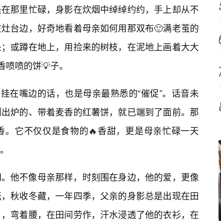
是在那里忙碌，身影在炊烟中绰绰约约，手上却从不
灶台边，好奇地看着母亲如何用那双布🙂满老茧的
头；或蹲在地上，用捡来的树枝，在泥地上画着大大
香喷喷的饼💡子。
挂在嘴边的话，也是母亲最熟悉的“催促”。话音未
刚出炉的、带着麦香的红薯饼，就已端到了面前。那
香。它不仅仅是食物的🔥香甜，更是母亲忙碌一天
。
间。他不像母亲那样，时刻围在身边，他的爱，更像
耘，秋收冬藏，一年四季，父亲的身影总是出现在田
日，弯着腰，在田间劳作，汗水浸透了他的衣衫，在