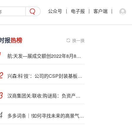
公众号
电子报
客户端
时报
热榜
换一换
航:天发—展成交额创2022年8月8日以来新高
兴森:科‘技’：公司的CSP封装基板应用领域涵盖存储芯片等
汉商集团关:联收:购谜局：负资产写字楼与空置率新高下的双主业承压
多多词条｜!如何寻找未来的高景气行业？关注这些指标