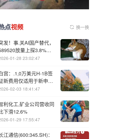
热点
视频
换一换
突发！事.关AI国产替代，
589520放量上探3.8%，
阿里挺立潮头，港股互联
2026-01-28 23:02:47
网ETF又新高！创新药急
速回血
白宫：.1,0万美元H-1B签
证新费用仅适用于新申请
人
2026-02-03 18:41:47
智利化工,矿业公司营收同
比下滑12.6%
2026-01-29 17:55:47
长江通信(600:345.SH)：