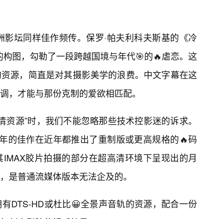
欧洲影坛同样佳作频传。保罗·帕夫利科夫斯基的《冷
的构图，勾勒了一段跨越国境与年代🎯的🔥虐恋。这
的资源，简直是对其摄影美学的浪费。中文字幕在这
调，才能与那份克制的爱欲相匹配。
高清资源”时，我们不能忽略那些技术控影迷的诉求。
18年的佳作在近年都推出了重制版或更高规格的🔥码
其IMAX胶片拍摄的部分在超高清环境下呈现出的月
，是普通流媒体版本无法企及的。
有DTS-HD或杜比😀全景声音轨的资源，配合一份