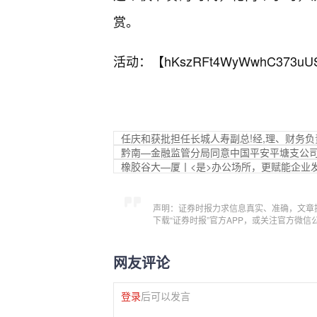
赏。
活动：【
hKszRFt4WyWwhC373uU
任庆和获批担任长城人寿副总!经,理、财务负
黔南—金融监管分局同意中国平安平塘支公
橡胶谷大—厦丨<是>办公场所，更赋能企业
声明：证券时报力求信息真实、准确，文章
下载“证券时报”官方APP，或关注官方微
网友评论
登录
后可以发言