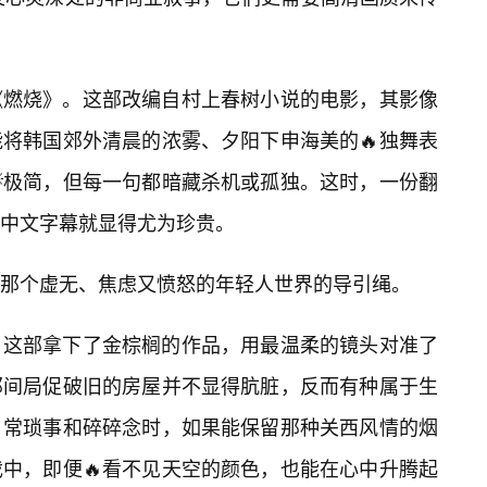
《燃烧》。这部改编自村上春树小说的电影，其影像
将韩国郊外清晨的浓雾、夕阳下申海美的🔥独舞表
💡极简，但每一句都暗藏杀机或孤独。这时，一份翻
中文字幕就显得尤为珍贵。
那个虚无、焦虑又愤怒的年轻人世界的导引绳。
，这部拿下了金棕榈的作品，用最温柔的镜头对准了
那间局促破旧的房屋并不显得肮脏，反而有种属于生
日常琐事和碎碎念时，如果能保留那种关西风情的烟
中，即便🔥看不见天空的颜色，也能在心中升腾起