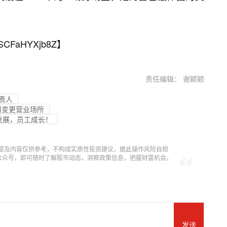
SCFaHYXjb8Z
】
责任编辑： 谢颖颖
责人
司变更营业场所
发展，员工成长！
提及内容仅供参考，不构成实质性投资建议，据此操作风险自担
信公众号，即可随时了解股市动态，洞察政策信息，把握财富机会。
发送