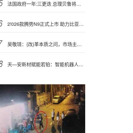
法国政府一年:三更迭 总理贝鲁将因信任投票失败而辞职
2!026款腾势N9正式上市 助力比亚迪冲高
吴敬琏：{改}革本质之问，市场主导还是政府主导？
天—安新材赋能若铂：智能机器人加速医疗行业智能化升级