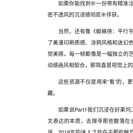
如果你能找到🌸一份带有精准
密不透风的沉浸感彻底🎯俘获。
当然，还有像《蜘蛛侠：平行宇
了美漫印刷质感、涂鸦风格和迷幻
觉美感。每一帧都像是一幅独立的
动感画风相契合，那简直是视觉上的
这些资源不仅是用来“看”的，
藏。
如果说Part1我们沉浸在好莱
文表达的本质，去搜寻那些散落在全
说，2018年的迷人之处在于那些